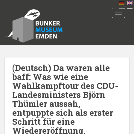
S
k
TOGGLE
i
p
t
o
m
a
i
n
(Deutsch) Da waren alle
c
baff: Was wie eine
o
Wahlkampftour des CDU-
n
Landesministers Björn
t
e
Thümler aussah,
n
entpuppte sich als erster
t
Schritt für eine
Wiedereröffnung.