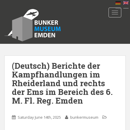
S
k
TOGGLE
i
p
t
o
m
a
i
n
(Deutsch) Berichte der
c
Kampfhandlungen im
o
Rheiderland und rechts
n
der Ems im Bereich des 6.
t
e
M. Fl. Reg. Emden
n
t
Saturday June 14th, 2025
bunkermuseum