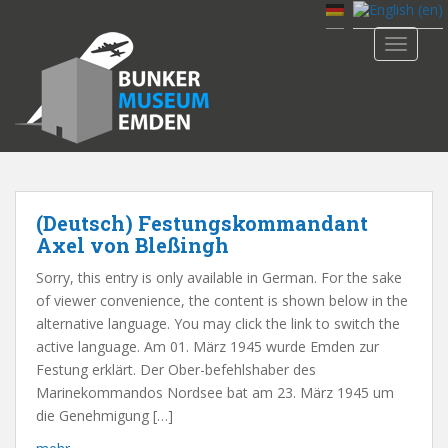
S
k
TOGGLE
i
p
t
o
m
a
i
n
(Deutsch) Festungskommandant
c
Axel von Bleßingh
o
Sorry, this entry is only available in German. For the sake
n
of viewer convenience, the content is shown below in the
t
alternative language. You may click the link to switch the
e
active language. Am 01. März 1945 wurde Emden zur
n
Festung erklärt. Der Ober-befehlshaber des
t
Marinekommandos Nordsee bat am 23. März 1945 um
die Genehmigung […]