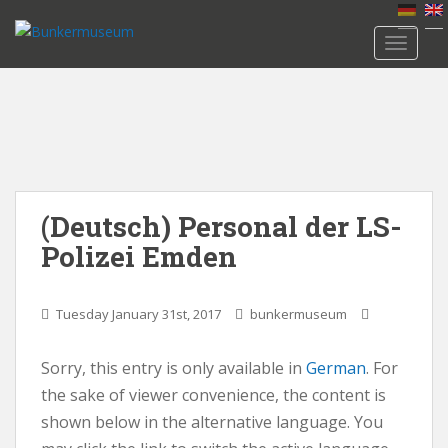
S
k
TOGGLE
i
p
t
o
m
a
i
n
(Deutsch) Personal der LS-
c
Polizei Emden
o
n
t
Tuesday January 31st, 2017
bunkermuseum
e
n
Sorry, this entry is only available in
German
. For
t
the sake of viewer convenience, the content is
shown below in the alternative language. You