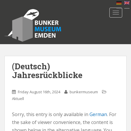
S
k
TOGGLE
i
p
t
o
m
a
i
n
(Deutsch)
c
Jahresrückblicke
o
n
t
Friday August 16th, 2024
bunkermuseum
e
Aktuell
n
t
Sorry, this entry is only available in
German
. For
the sake of viewer convenience, the content is
shown below in the alternative language. You