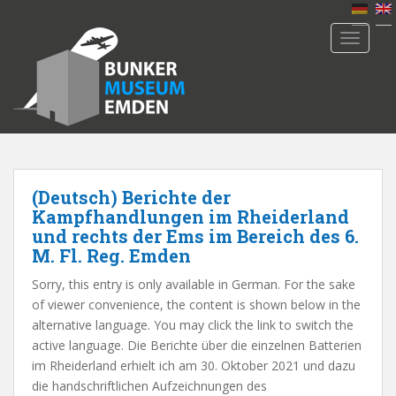
S
k
TOGGLE
i
p
t
o
m
a
i
n
(Deutsch) Berichte der
c
Kampfhandlungen im Rheiderland
o
und rechts der Ems im Bereich des 6.
M. Fl. Reg. Emden
n
t
Sorry, this entry is only available in German. For the sake
e
of viewer convenience, the content is shown below in the
n
alternative language. You may click the link to switch the
t
active language. Die Berichte über die einzelnen Batterien
im Rheiderland erhielt ich am 30. Oktober 2021 und dazu
die handschriftlichen Aufzeichnungen des