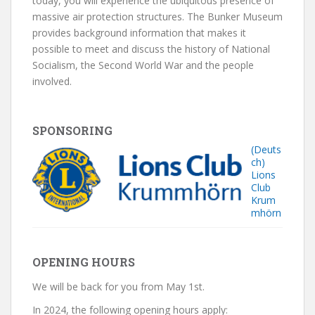
today, you will experience the ubiquitous presence of
massive air protection structures. The Bunker Museum
provides background information that makes it
possible to meet and discuss the history of National
Socialism, the Second World War and the people
involved.
SPONSORING
(Deuts
ch)
Lions
Club
Krum
mhörn
OPENING HOURS
We will be back for you from May 1st.
In 2024, the following opening hours apply: