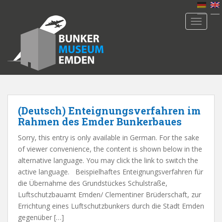
S
k
TOGGLE
i
p
t
o
m
a
i
n
(Deutsch) Enteignungsverfahren im
c
Rahmen des Emder Bunkerbaues
o
Sorry, this entry is only available in German. For the sake
n
of viewer convenience, the content is shown below in the
t
alternative language. You may click the link to switch the
e
active language. Beispielhaftes Enteignungsverfahren für
n
die Übernahme des Grundstückes Schulstraße,
t
Luftschutzbauamt Emden/ Clementiner Brüderschaft, zur
Errichtung eines Luftschutzbunkers durch die Stadt Emden
gegenüber […]