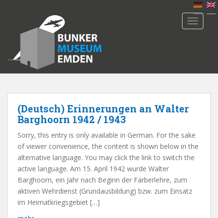
S
k
TOGGLE
i
p
t
o
m
a
i
n
(Deutsch) Erinnerungen an Walter
c
Barghoorn 1942 / 1943
o
Sorry, this entry is only available in German. For the sake
n
of viewer convenience, the content is shown below in the
t
alternative language. You may click the link to switch the
e
active language. Am 15. April 1942 wurde Walter
n
Barghoorn, ein Jahr nach Beginn der Färberlehre, zum
t
aktiven Wehrdienst (Grundausbildung) bzw. zum Einsatz
im Heimatkriegsgebiet […]