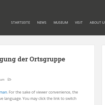
STARTSEITE
NEWS
MUSEUM
VISIT
ABOUT U
gung der Ortsgruppe
eum
man
. For the sake of viewer convenience, the
ve language. You may click the link to switch