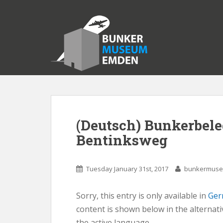
S
k
i
p
t
o
m
a
i
n
c
(Deutsch) Bunkerbele
o
Bentinksweg
n
t
e
Tuesday January 31st, 2017
bunkermus
n
t
Sorry, this entry is only available in
Ger
content is shown below in the alternati
the active language.