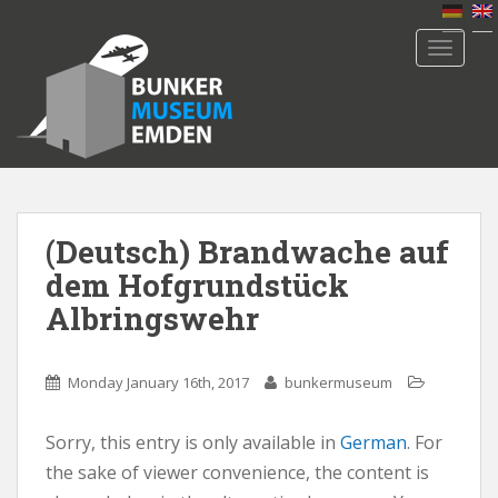
S
k
TOGGLE
i
p
t
o
m
a
i
n
(Deutsch) Brandwache auf
c
dem Hofgrundstück
o
Albringswehr
n
t
e
Monday January 16th, 2017
bunkermuseum
n
t
Sorry, this entry is only available in
German
. For
the sake of viewer convenience, the content is