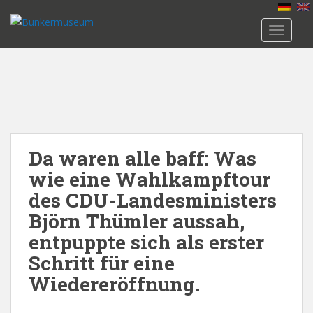
S
k
TOGGLE
i
p
t
o
m
a
i
n
Da waren alle baff: Was
c
wie eine Wahlkampftour
o
des CDU-Landesministers
n
Björn Thümler aussah,
t
e
entpuppte sich als erster
n
Schritt für eine
t
Wiedereröffnung.