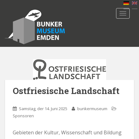
S
k
TOGGLE
i
p
t
o
m
a
i
n
c
o
Ostfriesische Landschaft
n
t
e
Samstag, der 14. Juni 2025
bunkermuseum
n
Sponsoren
t
Gebieten der Kultur, Wissenschaft und Bildung