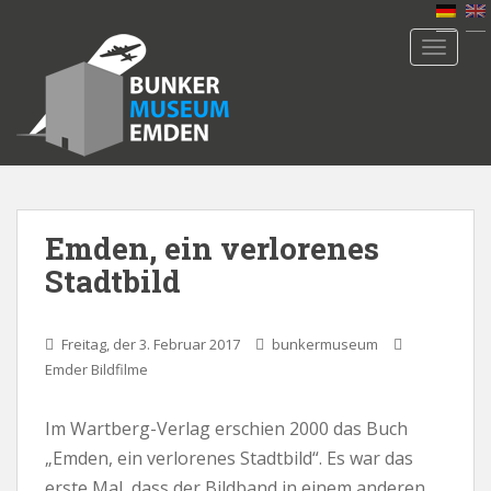
S
k
TOGGLE
i
p
t
o
m
a
i
n
Emden, ein verlorenes
c
Stadtbild
o
n
t
Freitag, der 3. Februar 2017
bunkermuseum
e
Emder Bildfilme
n
t
Im Wartberg-Verlag erschien 2000 das Buch
„Emden, ein verlorenes Stadtbild“. Es war das
erste Mal, dass der Bildband in einem anderen