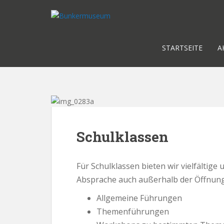
S
k
i
p
STARTSEITE
A
t
o
m
a
i
n
c
o
Schulklassen
n
t
Für Schulklassen bieten wir vielfältig
e
n
Absprache auch außerhalb der Öffnung
t
Allgemeine Führungen
Themenführungen