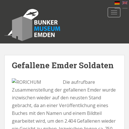
S
k
TOGGLE
i
p
t
o
m
a
i
n
Gefallene Emder Soldaten
c
o
Die aufrufbare
n
t
Zusammenstellung der gefallenen Emder wurde
e
inzwischen wieder auf den neusten Stand
n
gebracht, da an einer Veröffentlichung eines
t
Buches mit den Namen und einem Bildteil
gearbeitet wird, um den 2.404 Gefallenen wieder
ein Gesicht zu geben. Inzwischen liegen ca. 750