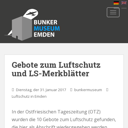
S
k
TOGGLE
i
p
t
o
m
a
i
n
Gebote zum Luftschutz
c
und LS-Merkblätter
o
n
t
Dienstag, der 31. Januar 2017
bunkermuseum
e
Luftschutz in Emden
n
t
In der Ostfriesischen Tageszeitung (OTZ)
wurden die 10 Gebote zum Luftschutz gefunden,
die hier als Abschrift wiedergegeben werden.