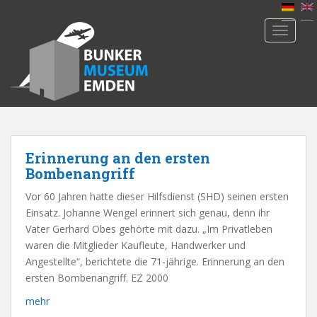
S
k
TOGGLE
i
p
t
o
m
a
i
n
Erinnerung an den ersten
c
Bombenangriff
o
Vor 60 Jahren hatte dieser Hilfsdienst (SHD) seinen ersten
n
Einsatz. Johanne Wengel erinnert sich genau, denn ihr
t
Vater Gerhard Obes gehörte mit dazu. „Im Privatleben
e
waren die Mitglieder Kaufleute, Handwerker und
n
Angestellte“, berichtete die 71-jährige. Erinnerung an den
t
ersten Bombenangriff. EZ 2000
mehr