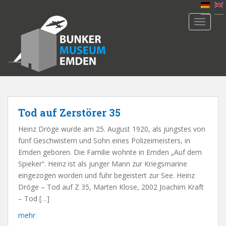
S
k
TOGGLE
i
p
t
o
m
a
i
n
Tod auf Zerstörer 35
c
Heinz Dröge wurde am 25. August 1920, als jüngstes von
o
fünf Geschwistern und Sohn eines Polizeimeisters, in
n
Emden geboren. Die Familie wohnte in Emden „Auf dem
t
Spieker“. Heinz ist als junger Mann zur Kriegsmarine
e
eingezogen worden und fuhr begeistert zur See. Heinz
n
Dröge – Tod auf Z 35, Marten Klose, 2002 Joachim Kraft
t
– Tod […]
mehr