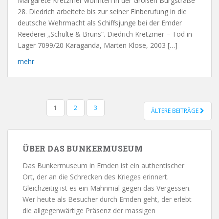
Margarete Kretzmer wohnten in der Großen Burgstraße
28. Diedrich arbeitete bis zur seiner Einberufung in die
deutsche Wehrmacht als Schiffsjunge bei der Emder
Reederei „Schulte & Bruns“. Diedrich Kretzmer – Tod in
Lager 7099/20 Karaganda, Marten Klose, 2003 […]
mehr
1
2
3
ÄLTERE BEITRÄGE
BEITRAGSNAVIGATION
ÜBER DAS BUNKERMUSEUM
Das Bunkermuseum in Emden ist ein authentischer
Ort, der an die Schrecken des Krieges erinnert.
Gleichzeitig ist es ein Mahnmal gegen das Vergessen.
Wer heute als Besucher durch Emden geht, der erlebt
die allgegenwärtige Präsenz der massigen