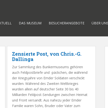
KTUELL
DAS MUSEUM
BESUCHERANGEBOTE
ÜBER UN
Zensierte Post, von Chris.-G.
Dallinga
Zur Sammlung des Bunkermuseums gehören
auch Feldpostbriefe und -päckchen, die während
der Kriegsjahre von Emder Soldaten verschickt
wurden. Während des Zweiten Weltkrieges
wurden allein auf deutscher Seite 30 bis 40
Milliarden Feldpost-Sendungen zwischen Heimat
und Front versandt. Aus nahezu jeder Emder
Familie waren Sohn, Bruder oder Vater zum